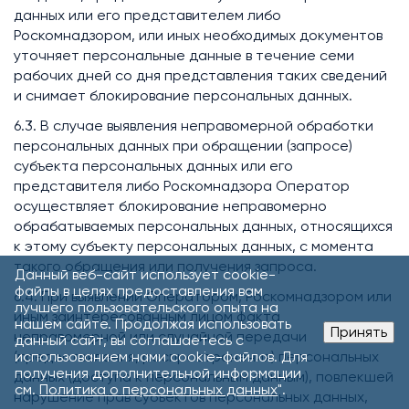
данных или его представителем либо
Роскомнадзором, или иных необходимых документов
уточняет персональные данные в течение семи
рабочих дней со дня представления таких сведений
и снимает блокирование персональных данных.
6.3. В случае выявления неправомерной обработки
персональных данных при обращении (запросе)
субъекта персональных данных или его
представителя либо Роскомнадзора Оператор
осуществляет блокирование неправомерно
обрабатываемых персональных данных, относящихся
к этому субъекту персональных данных, с момента
такого обращения или получения запроса.
Данный веб-сайт использует cookie-
файлы в целях предоставления вам
6.4. При выявлении Оператором, Роскомнадзором или
лучшего пользовательского опыта на
иным заинтересованным лицом факта
нашем сайте. Продолжая использовать
Принять
неправомерной или случайной передачи
данный сайт, вы соглашаетесь с
(предоставления, распространения) персональных
использованием нами cookie-файлов. Для
получения дополнительной информации
данных (доступа к персональным данным), повлекшей
см.
Политика о персональных данных
".
нарушение прав субъектов персональных данных,