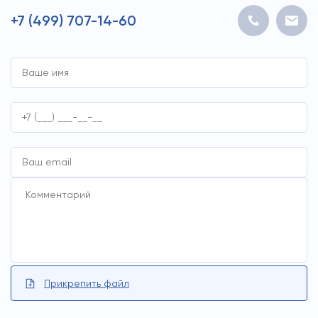
+7 (499) 707-14-60
АО «Мособлэнерго»
Межвузовский кампус им. И.С. Тургенева
Главный Офис Comedy Production Moscow
Подробнее
Подробнее
Подробнее
Прикрепить файл