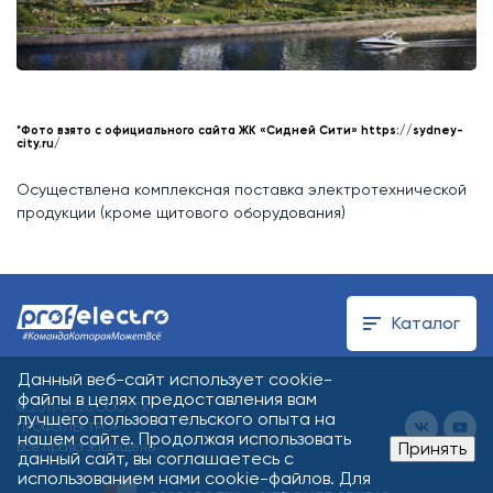
*Фото взято с официального сайта ЖК «Сидней Сити» https://sydney-
city.ru/
Осуществлена комплексная поставка электротехнической
продукции (кроме щитового оборудования)
Каталог
Данный веб-сайт использует cookie-
файлы в целях предоставления вам
© 2011-2026 ООО «ГК
лучшего пользовательского опыта на
ПРОФЭЛЕКТРО»
нашем сайте. Продолжая использовать
Принять
Все права защищены
данный сайт, вы соглашаетесь с
использованием нами cookie-файлов. Для